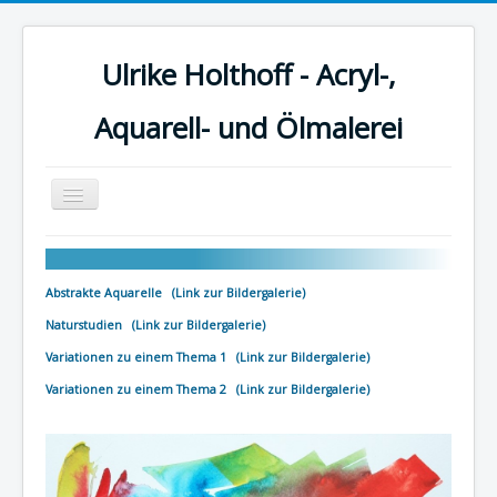
Ulrike Holthoff - Acryl-,
Aquarell- und Ölmalerei
Navigation
an/aus
Start
Acrylmalerei
Abstrakte Aquarelle (Link zur Bildergalerie)
Aquarellmalerei
Naturstudien (Link zur Bildergalerie)
Variationen zu einem Thema 1 (Link zur Bildergalerie)
Reiseaquarelle
Variationen zu einem Thema 2 (Link zur Bildergalerie)
Ölmalerei
Tempera
Weitere Links