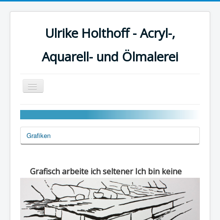
Ulrike Holthoff - Acryl-,
Aquarell- und Ölmalerei
Navigation
an/aus
Start
Acrylmalerei
Grafiken
Aquarellmalerei
Reiseaquarelle
Grafisch arbeite ich seltener Ich bin keine
Ölmalerei
Tempera
Weitere Links